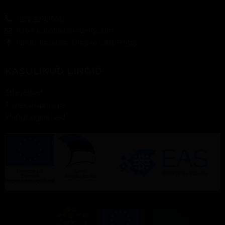
-
+372 53830011
f
info@nuustakubrewery.com
Nõuni keskuse, Otepää vald, 67515
KASULIKUD LINGID
Ettevõttest
Privaatsuspoliitika
Müügitingimused