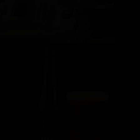
ÕLU & KALI