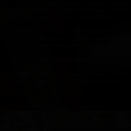
Nuustaku Pruulikoda asub Otepääl. Pruulikoda on alguse
saanud kirest toota päriselt häid õllesid ja siidreid, kasutada
selleks traditsioonilisi tooraineid ja võtteid.
Telli külalispruuli teenus, unikaalne majapruul sinu
toidukohta või tähtpäeva pruul. Paindlik valikud koguste
osas, et enda brändi etiketiga kaunistada 100L-2000L.
Tutvu meie e-poe valikuga!
Toitlustajale ja välimüüjale on meil spetsiaalne tootevalik
pudelis ja vaadis ning serveerimis seadmete rendi
pakkumine.
TEENUSED/TUURID